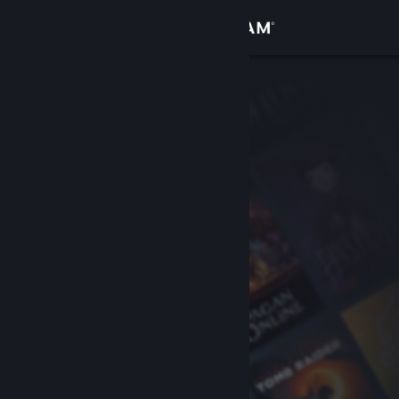
Log på
Butik
Fællesskab
Om
Support
Skift sprog
Hent Steam-mobilappen
Vis desktop-webside