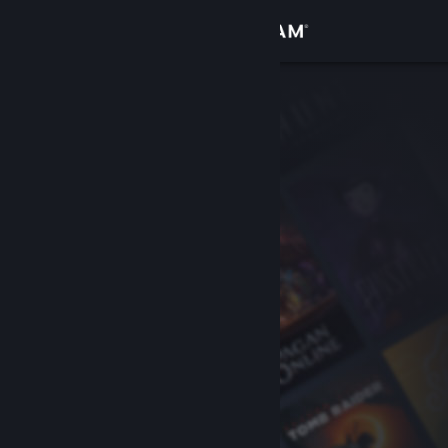
Log på
Butik
Fællesskab
Om
Support
Skift sprog
Hent Steam-mobilappen
Vis desktop-webside