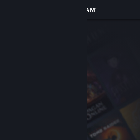
Log på
Butik
Fællesskab
Om
Support
Skift sprog
Hent Steam-mobilappen
Vis desktop-webside