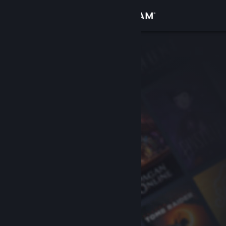
Log på
Butik
Fællesskab
Om
Support
Skift sprog
Hent Steam-mobilappen
Vis desktop-webside