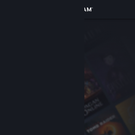
Log på
Butik
Fællesskab
Om
Support
Skift sprog
Hent Steam-mobilappen
Vis desktop-webside