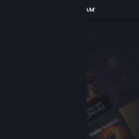
Log på
Butik
Fællesskab
Om
Support
Skift sprog
Hent Steam-mobilappen
Vis desktop-webside