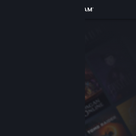
Log på
Butik
Fællesskab
Om
Support
Skift sprog
Hent Steam-mobilappen
Vis desktop-webside