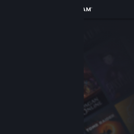
Log på
Butik
Fællesskab
Om
Support
Skift sprog
Hent Steam-mobilappen
Vis desktop-webside