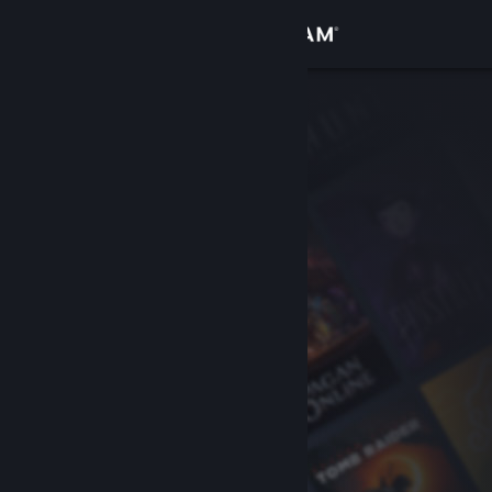
Log på
Butik
Fællesskab
Om
Support
Skift sprog
Hent Steam-mobilappen
Vis desktop-webside