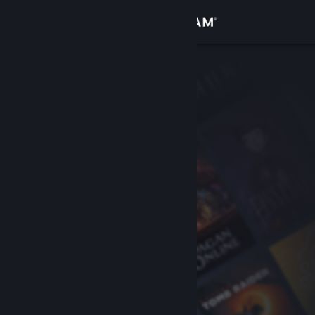
Log på
Butik
Fællesskab
Om
Support
Skift sprog
Hent Steam-mobilappen
Vis desktop-webside