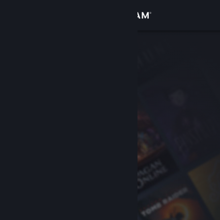
Log på
Butik
Fællesskab
Om
Support
Skift sprog
Hent Steam-mobilappen
Vis desktop-webside