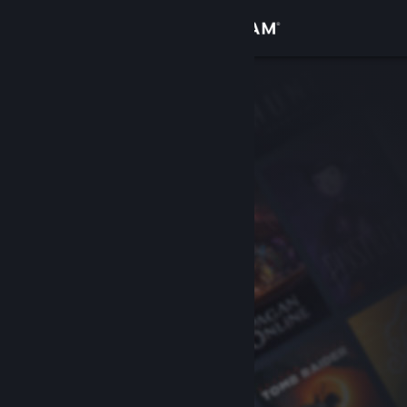
Log på
Butik
Fællesskab
Om
Support
Skift sprog
Hent Steam-mobilappen
Vis desktop-webside