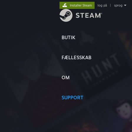
Installer Steam
log på
|
sprog
BUTIK
FÆLLESSKAB
OM
SUPPORT