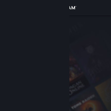
Log på
Butik
Fællesskab
Om
Support
Skift sprog
Hent Steam-mobilappen
Vis desktop-webside