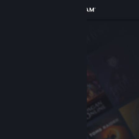
Log på
Butik
Fællesskab
Om
Support
Skift sprog
Hent Steam-mobilappen
Vis desktop-webside