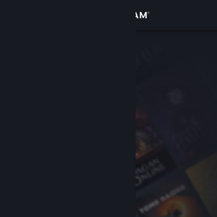
Log på
Butik
Fællesskab
Om
Support
Skift sprog
Hent Steam-mobilappen
Vis desktop-webside