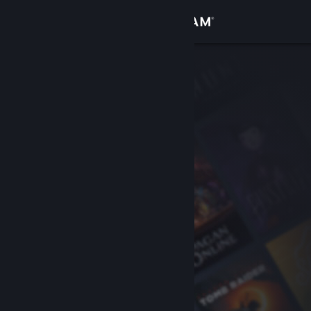
Log på
Butik
Fællesskab
Om
Support
Skift sprog
Hent Steam-mobilappen
Vis desktop-webside