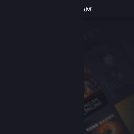
Log på
Butik
Fællesskab
Om
Support
Skift sprog
Hent Steam-mobilappen
Vis desktop-webside