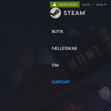
Installer Steam
log på
|
sprog
BUTIK
FÆLLESSKAB
OM
SUPPORT