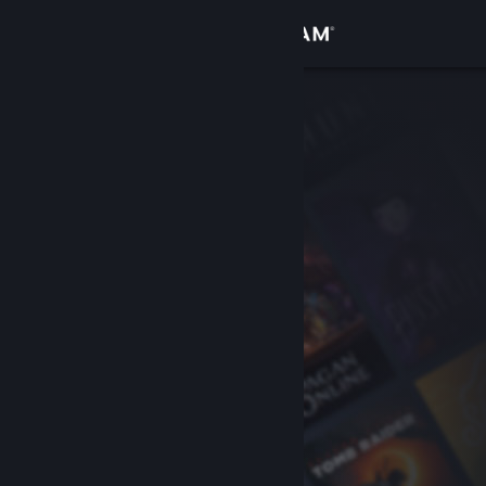
Log på
Butik
Fællesskab
Om
Support
Skift sprog
Hent Steam-mobilappen
Vis desktop-webside