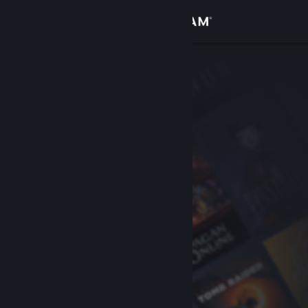
Log på
Butik
Fællesskab
Om
Support
Skift sprog
Hent Steam-mobilappen
Vis desktop-webside