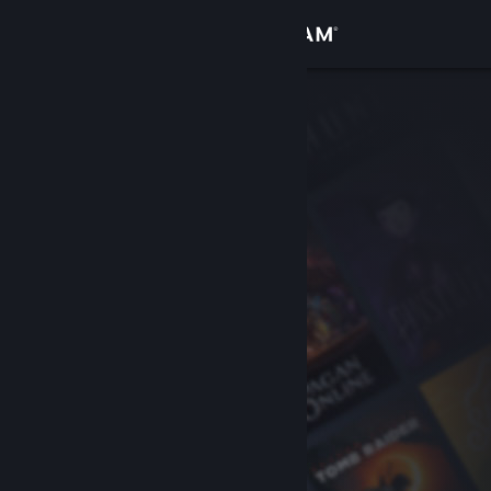
Log på
Butik
Fællesskab
Om
Support
Skift sprog
Hent Steam-mobilappen
Vis desktop-webside