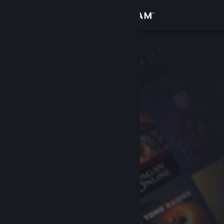
Log på
Butik
Fællesskab
Om
Support
Skift sprog
Hent Steam-mobilappen
Vis desktop-webside