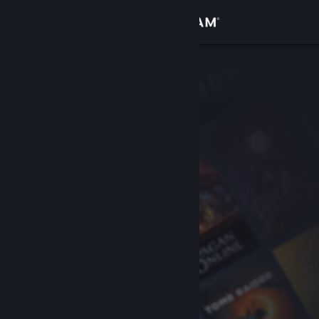
Log på
Butik
Fællesskab
Om
Support
Skift sprog
Hent Steam-mobilappen
Vis desktop-webside