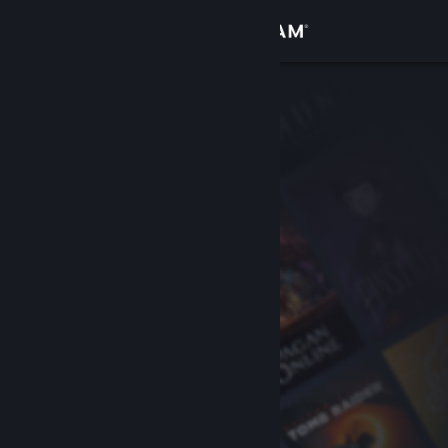
Log på
Butik
Fællesskab
Om
Support
Skift sprog
Hent Steam-mobilappen
Vis desktop-webside