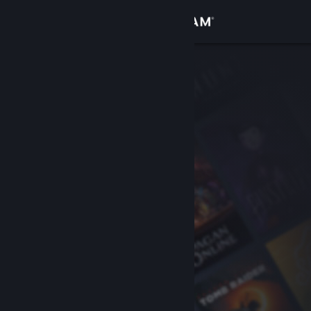
Log på
Butik
Fællesskab
Om
Support
Skift sprog
Hent Steam-mobilappen
Vis desktop-webside