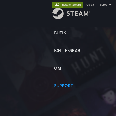
Installer Steam
log på
|
sprog
BUTIK
FÆLLESSKAB
OM
SUPPORT