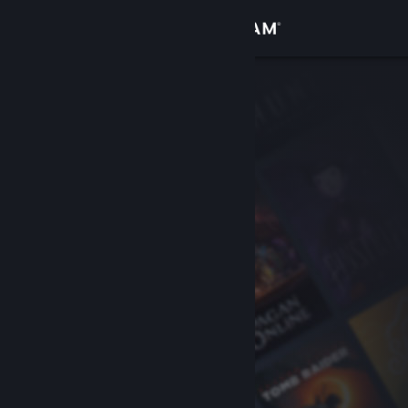
Log på
Butik
Fællesskab
Om
Support
Skift sprog
Hent Steam-mobilappen
Vis desktop-webside