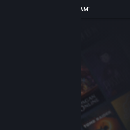
Log på
Butik
Fællesskab
Om
Support
Skift sprog
Hent Steam-mobilappen
Vis desktop-webside