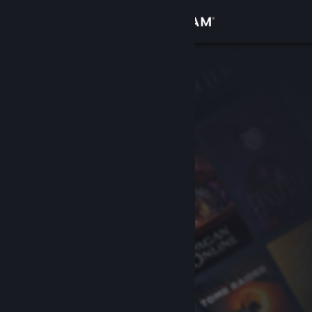
Log på
Butik
Fællesskab
Om
Support
Skift sprog
Hent Steam-mobilappen
Vis desktop-webside