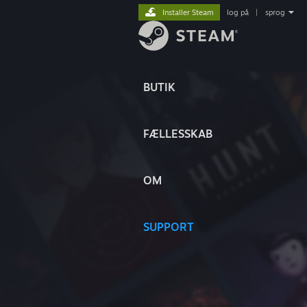
Installer Steam
log på
|
sprog
BUTIK
FÆLLESSKAB
OM
SUPPORT