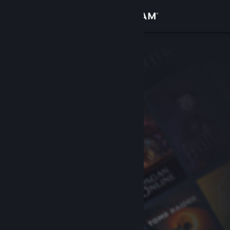
Log på
Butik
Fællesskab
Om
Support
Skift sprog
Hent Steam-mobilappen
Vis desktop-webside