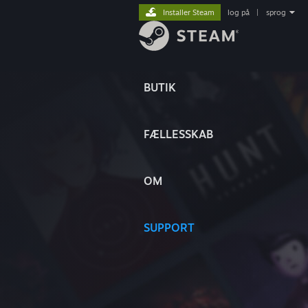
Installer Steam
log på
|
sprog
BUTIK
FÆLLESSKAB
OM
SUPPORT