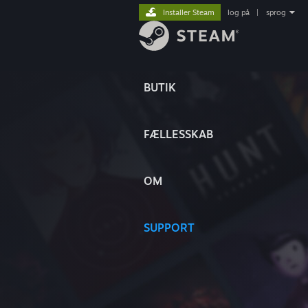
Installer Steam
log på
|
sprog
BUTIK
FÆLLESSKAB
OM
SUPPORT