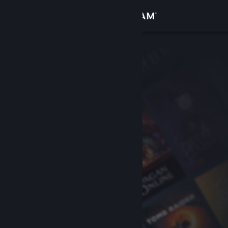
Log på
Butik
Fællesskab
Om
Support
Skift sprog
Hent Steam-mobilappen
Vis desktop-webside