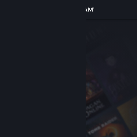
Log på
Butik
Fællesskab
Om
Support
Skift sprog
Hent Steam-mobilappen
Vis desktop-webside