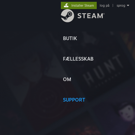
Installer Steam
log på
|
sprog
BUTIK
FÆLLESSKAB
OM
SUPPORT