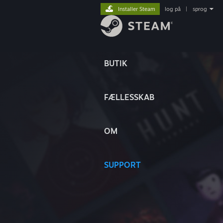
Installer Steam
log på
|
sprog
BUTIK
FÆLLESSKAB
OM
SUPPORT