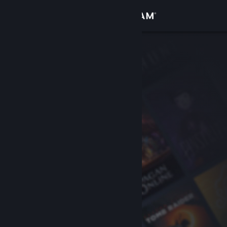
Log på
Butik
Fællesskab
Om
Support
Skift sprog
Hent Steam-mobilappen
Vis desktop-webside