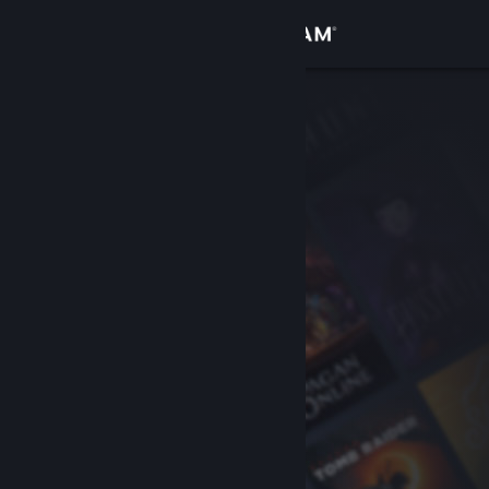
Log på
Butik
Fællesskab
Om
Support
Skift sprog
Hent Steam-mobilappen
Vis desktop-webside