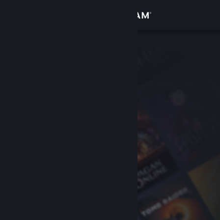
Log på
Butik
Fællesskab
Om
Support
Skift sprog
Hent Steam-mobilappen
Vis desktop-webside