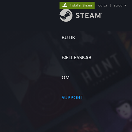
Installer Steam
log på
|
sprog
BUTIK
FÆLLESSKAB
OM
SUPPORT