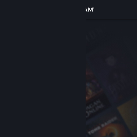
Log på
Butik
Fællesskab
Om
Support
Skift sprog
Hent Steam-mobilappen
Vis desktop-webside