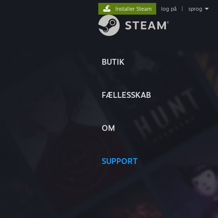
Installer Steam
log på
|
sprog
BUTIK
FÆLLESSKAB
OM
SUPPORT