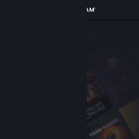
Log på
Butik
Fællesskab
Om
Support
Skift sprog
Hent Steam-mobilappen
Vis desktop-webside