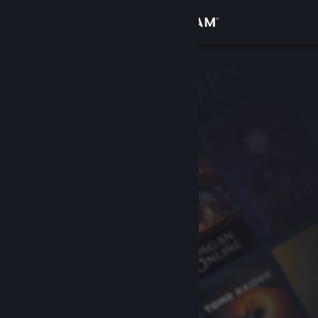
Log på
Butik
Fællesskab
Om
Support
Skift sprog
Hent Steam-mobilappen
Vis desktop-webside