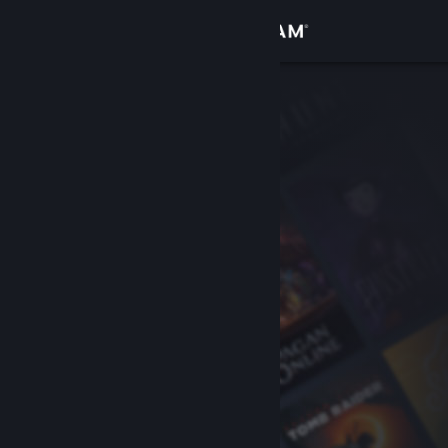
Log på
Butik
Fællesskab
Om
Support
Skift sprog
Hent Steam-mobilappen
Vis desktop-webside