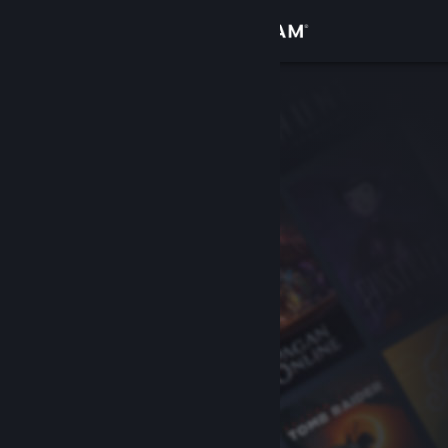
Log på
Butik
Fællesskab
Om
Support
Skift sprog
Hent Steam-mobilappen
Vis desktop-webside