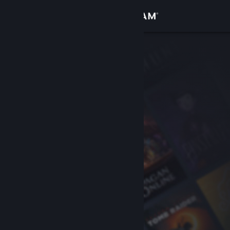
Log på
Butik
Fællesskab
Om
Support
Skift sprog
Hent Steam-mobilappen
Vis desktop-webside