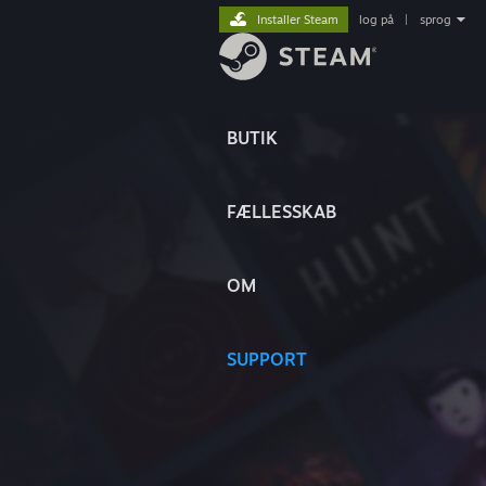
Installer Steam
log på
|
sprog
BUTIK
FÆLLESSKAB
OM
SUPPORT